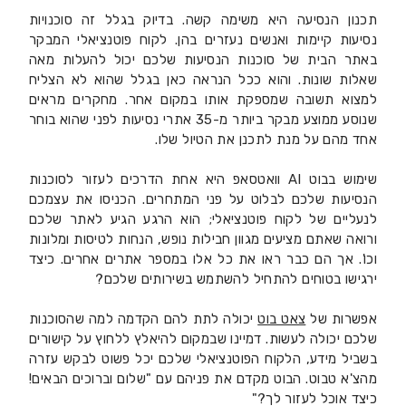
תכנון הנסיעה היא משימה קשה. בדיוק בגלל זה סוכנויות
נסיעות קיימות ואנשים נעזרים בהן. לקוח פוטנציאלי המבקר
באתר הבית של סוכנות הנסיעות שלכם יכול להעלות מאה
שאלות שונות. והוא ככל הנראה כאן בגלל שהוא לא הצליח
למצוא תשובה שמספקת אותו במקום אחר. מחקרים מראים
שנוסע ממוצע מבקר ביותר מ-35 אתרי נסיעות לפני שהוא בוחר
אחד מהם על מנת לתכנן את הטיול שלו.
שימוש בבוט AI וואטסאפ היא אחת הדרכים לעזור לסוכנות
הנסיעות שלכם לבלוט על פני המתחרים. הכניסו את עצמכם
לנעליים של לקוח פוטנציאלי; הוא הרגע הגיע לאתר שלכם
ורואה שאתם מציעים מגוון חבילות נופש, הנחות לטיסות ומלונות
וכו'. אך הם כבר ראו את כל אלו במספר אתרים אחרים. כיצד
ירגישו בטוחים להתחיל להשתמש בשירותים שלכם?
אפשרות של
צאט בוט
יכולה לתת להם הקדמה למה שהסוכנות
שלכם יכולה לעשות. דמיינו שבמקום להיאלץ ללחוץ על קישורים
בשביל מידע, הלקוח הפוטנציאלי שלכם יכל פשוט לבקש עזרה
מהצ'א טבוט. הבוט מקדם את פניהם עם "שלום וברוכים הבאים!
כיצד אוכל לעזור לך?"