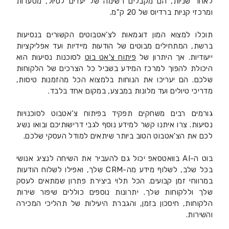
לאחר שניות, הם מקבלים רשימה של יעדים לטיול, מסעדות
ומרכזי קניות ברדיוס של 20 ק"מ.
תוכלו למצוא המון דוגמאות לצ'אטבוטים הקשורים בנסיעות
ברשת, המתחילים מבוטים של הודעות מיידיות ועד אפליקציות
ייעודיות. אך היתרון של
פיתוח צ'אט בוט
לסוכנות נסיעות הוא
היכולת להפוך למרכז המידע בשביל כל הצרכים של הלקוחות
שלכם. הם יעריכו את הנוחות בלמצוא הכל מהזמנות טיסות,
מדריכי טיולים ועד מלונות במבצע, במקום אחד בלבד.
גורמים רבים משחקים תפקיד בפיתוח צ'אטבוט לסוכנויות
נסיעות. צרו איתנו קשר למידע נוסף לגבי דרישותיכם ובואו נשיג
לכם את הצ'אטבוט הטוב ביותר שיתאים למודל העסקי שלכם.
בוט ה-AI בוואטסאפ יכול גם להעביר את השיחה לנציג אנושי
בכל שלב, לשלוף מידע מה-CRM שלך, ואפילו לשלוח הודעות
במרווחי זמן קבועים. הכל תלוי ביצירת פתרון שמתאים לעסק
שלך וללקוחות שלך. יתרונות נוספים כוללים שיפור שירות
הלקוחות, חיסכון בזמן, והגברת היעילות של תהליכי המכירה
והשירות.