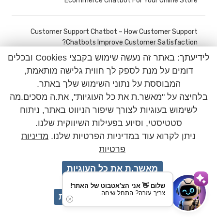
Ecommerce Chatbot For Your Online Store
Customer Support Chatbot – How Customer Support
Chatbots Improve Customer Satisfaction?
לידיעתך: באתר זה נעשה שימוש בקבצי Cookies ובכלים
דומים על מנת לספק לך חווית גלישה מותאמת,
Chatbot For Ecommerce – Overcoming Shopping Cart
המבוססת על נתוני השימוש שלך באתר.
Abandonment Using Chatbots For Ecommerce
בלחיצה על "מאשר.ת את כל העוגיות", את.ה מסכים.מה
לשימוש בעוגיות לצורך שיפור הניווט באתר, ניתוח
Customer Service Chatbot - Overcoming Customer
סטטיסטי, וסיוע בפעילות השיווקית שלנו.
Service Challenges with The Help of a Chatbot
ניתן לקרוא עוד במדיניות הפרטיות שלנו.
מדיניות
פרטיות
בוט וואטסאפ לשירות לקוחות – ארבעת האתגרים החשובים ביותר
מאשר.ת את כל העוגיות
בשירות לקוחות, וכיצד לפתור אותם בעזרת בוט
שלום 👋 אני הצ'אטבוט של האתר!
צריך עזרה? התחל שיחה.
מאשר.ת רק עוגיות חיוניות
ai בוט וואטסאפ לשירות לקוחות – שיפור שביעות רצון הלקוחות