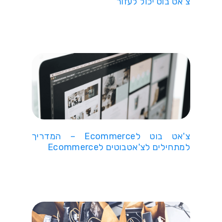
צ'אט בוט יכול לעזור
צ'אט בוט לEcommerce – המדריך
למתחילים לצ'אטבוטים לEcommerce