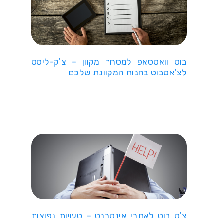
בוט וואטסאפ למסחר מקוון – צ'ק-ליסט
לצ'אטבוט בחנות המקוונת שלכם
צ'ט בוט לאתרי אינטרנט – טעויות נפוצות