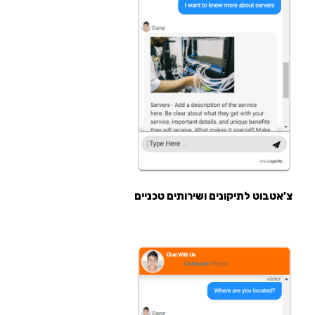
צ'אטבוט לתיקונים ושירותים טכניים