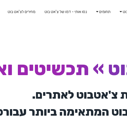
וט
תחומים
נסו אותי - דמו של צ'אט בוט
מחירים לצ'אט בוט
וט »
תכשיטים וא
וט המתאימה ביותר עבורכם