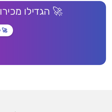
🚀 הגדילו מכירו
🚀 ל