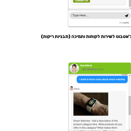
'אטבוט לשירות לקוחות ותמיכה (תבניות ריקות)